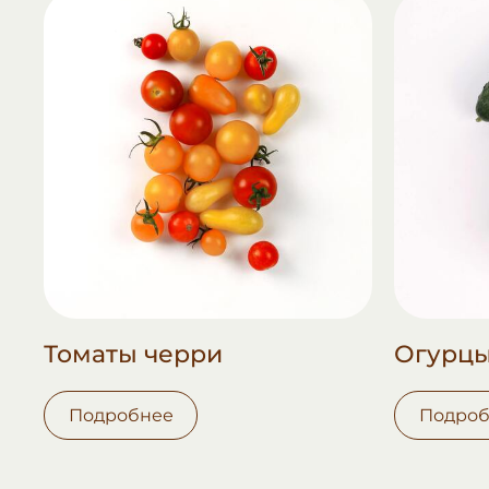
Томаты черри
Огурц
Подробнее
Подроб