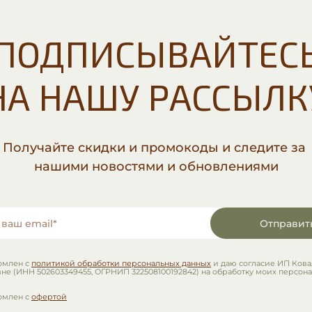
ПОДПИСЫВАЙТЕС
НА НАШУ РАССЫЛК
Получайте скидки и промокоды и следите за
нашими новостями и обновлениями
Отправит
омлен с
политикой обработки персональных данных
и даю согласие ИП Кова
не (ИНН 502603349455, ОГРНИП 322508100192842) на обработку моих персон
омлен с
офертой