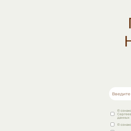
Я ознак
Сергеев
данных
Я ознак