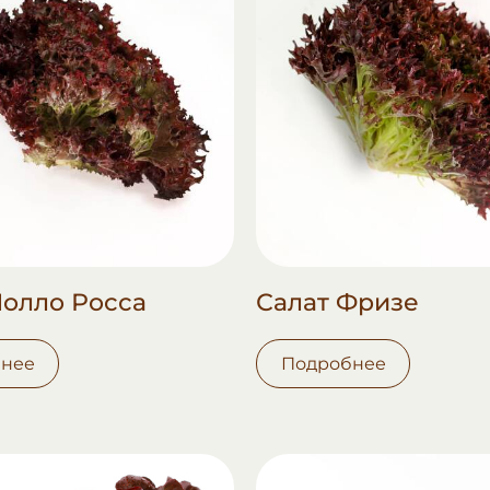
Лолло Росса
Салат Фризе
нее
Подробнее