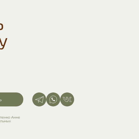
Ь
У
ь
ленко Анне
альных