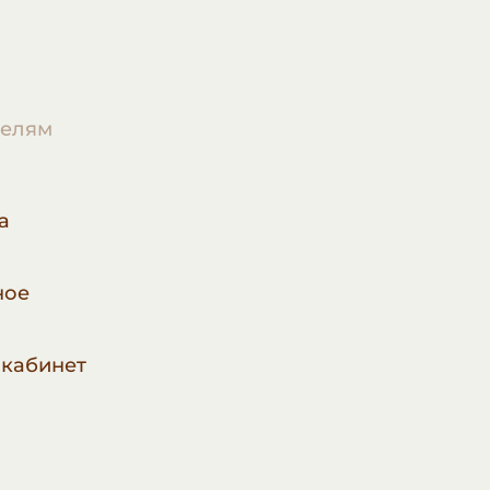
телям
а
ное
а
кабинет